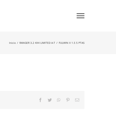
Inicio
/
RANGER 3.2 4X4 LIMITED A-T
/
FULWIN II 1.5 5 PTAS
Facebook
Twitter
WhatsApp
Pinterest
Correo
electrónico