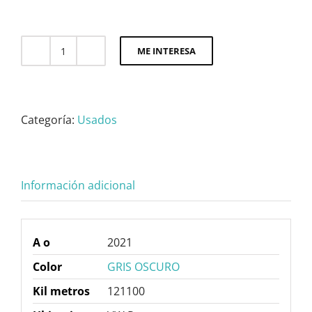
ME INTERESA
TAOS
1.4
250
TSI
Categoría:
Usados
CONFORTLINE
TIP.
cantidad
Información adicional
A o
2021
Color
GRIS OSCURO
Kil metros
121100