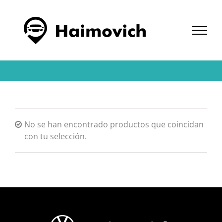
Saltar
al
contenido
No se han encontrado productos que coincidan
con tu selección.